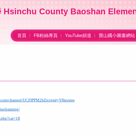
nchu County Baoshan Element
首頁
FB粉絲專頁
YouTube頻道
寶山國小圖書網站
be.com/channel/UCFfPPM2hZrctgmlyYHawmw
inelearning/
2.php?cat=18