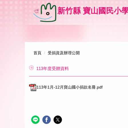
跳
新竹縣 寶山國民小學 Hsi
到
主
要
內
容
區
首頁
受捐資及辦理公開
113年度受贈資料
113年1月-12月寶山國小捐款名冊.pdf