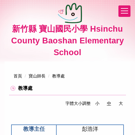
跳
到
主
要
新竹縣 寶山國民小學 Hsinchu
內
容
County Baoshan Elementary
區
School
首頁
寶山師長
教導處
教導處
字體大小調整
小
中
大
教導主任
彭浩洋